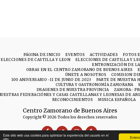
PÁGINA DE INICIO
EVENTOS
ACTIVIDADES
FOTOS 
ELECCIONES DE CASTILLA Y LEON
ELECCIONES DE CASTILLA Y L
ENTRONIZACIÓN DE LA
OBRAS EN EL CENTRO ZAMORANO DE BUENOS AIRES
ÚNETE A NOSOTROS
COMISION DI
100 ANIVERSARIO -11 DE JUNIO DE 2023
PARTE DE NUESTRA H
CULTURA Y GASTRONOMÍA ZAMORANA
IMAGENES DE NUESTRA PROVINCIA
ZAMORA- PR
NUESTRAS FEDERACIÓNES Y CASAS CASTELLANAS Y LEONESAS DE AR
RECONOCIMIENTOS
MUSICA ESPAÑOLA
Centro Zamorano de Buenos Aires
Copyright © 2026 Todos los derechos reservados
Este sitio web usa cookies para optimizar la experiencia del usuario en el
Entend
sitio.