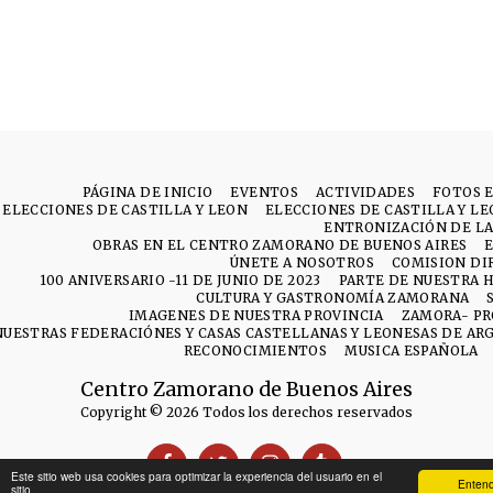
PÁGINA DE INICIO
EVENTOS
ACTIVIDADES
FOTOS 
ELECCIONES DE CASTILLA Y LEON
ELECCIONES DE CASTILLA Y L
ENTRONIZACIÓN DE LA
OBRAS EN EL CENTRO ZAMORANO DE BUENOS AIRES
ÚNETE A NOSOTROS
COMISION DI
100 ANIVERSARIO -11 DE JUNIO DE 2023
PARTE DE NUESTRA H
CULTURA Y GASTRONOMÍA ZAMORANA
IMAGENES DE NUESTRA PROVINCIA
ZAMORA- PR
NUESTRAS FEDERACIÓNES Y CASAS CASTELLANAS Y LEONESAS DE AR
RECONOCIMIENTOS
MUSICA ESPAÑOLA
Centro Zamorano de Buenos Aires
Copyright © 2026 Todos los derechos reservados
Este sitio web usa cookies para optimizar la experiencia del usuario en el
Entend
sitio.