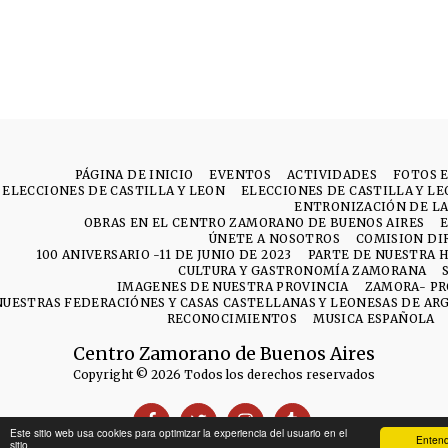
PÁGINA DE INICIO
EVENTOS
ACTIVIDADES
FOTOS 
ELECCIONES DE CASTILLA Y LEON
ELECCIONES DE CASTILLA Y L
ENTRONIZACIÓN DE LA
OBRAS EN EL CENTRO ZAMORANO DE BUENOS AIRES
ÚNETE A NOSOTROS
COMISION DI
100 ANIVERSARIO -11 DE JUNIO DE 2023
PARTE DE NUESTRA H
CULTURA Y GASTRONOMÍA ZAMORANA
IMAGENES DE NUESTRA PROVINCIA
ZAMORA- PR
NUESTRAS FEDERACIÓNES Y CASAS CASTELLANAS Y LEONESAS DE AR
RECONOCIMIENTOS
MUSICA ESPAÑOLA
Centro Zamorano de Buenos Aires
Copyright © 2026 Todos los derechos reservados
Este sitio web usa cookies para optimizar la experiencia del usuario en el
Entend
sitio.